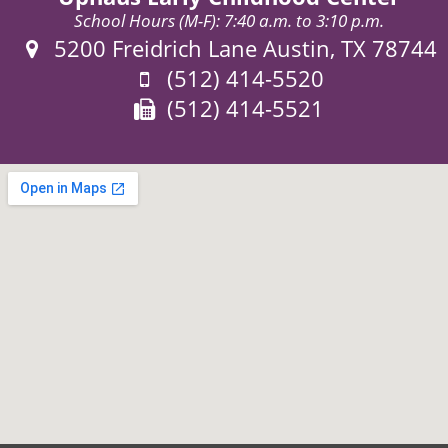
School Hours (M-F): 7:40 a.m. to 3:10 p.m.
Address:
5200 Freidrich Lane Austin, TX 78744
Phone:
(512) 414-5520
Fax:
(512) 414-5521