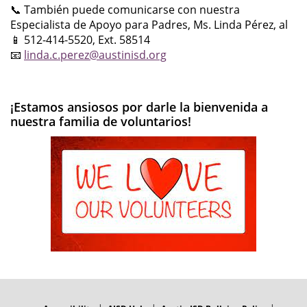
📞 También puede comunicarse con nuestra
Especialista de Apoyo para Padres, Ms. Linda Pérez, al
📱 512-414-5520, Ext. 58514
📧
linda.c.perez@austinisd.org
¡Estamos ansiosos por darle la bienvenida a
nuestra familia de voluntarios!
FOOTER
MENU