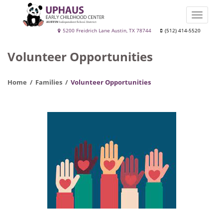
Skip
to
Toggle
main
naviga
Uphaus
5200 Freidrich Lane Austin, TX 78744
(512) 414-5520
content
Early
Volunteer Opportunities
Childhood
Center
Home
Families
Volunteer Opportunities