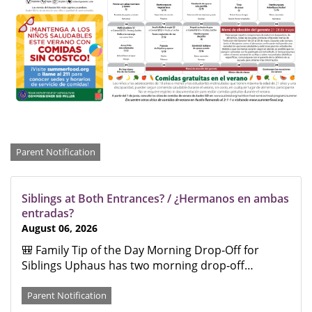
Categories
Parent Notification
Siblings at Both Entrances? / ¿Hermanos en ambas
entradas?
August 06, 2026
🎒 Family Tip of the Day Morning Drop‑Off for
Siblings Uphaus has two morning drop‑off…
Parent Notification