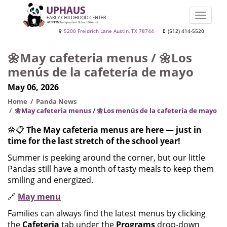
Skip
to
Toggle
main
naviga
Uphaus
5200 Freidrich Lane Austin, TX 78744
(512) 414-5520
content
Early
🌼May cafeteria menus / 🌼Los
Childhood
menús de la cafetería de mayo
Center
May 06, 2026
Home
Panda News
🌼May cafeteria menus / 🌼Los menús de la cafetería de mayo
🌼📋
The May cafeteria menus are here — just in
time for the last stretch of the school year!
Summer is peeking around the corner, but our little
Pandas still have a month of tasty meals to keep them
smiling and energized.
🔗
May menu
Families can always find the latest menus by clicking
the
Cafeteria
tab under the
Programs
drop‑down